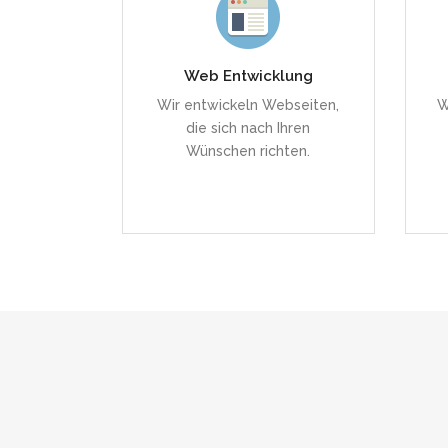
Alles massgeschneidert für
Web Entwicklung
Ihren perfekten Web
Wir entwickeln Webseiten,
W
Auftritt.
die sich nach Ihren
Wünschen richten.