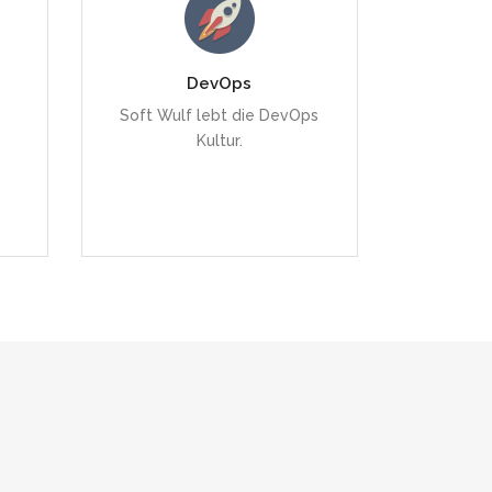
Das ermöglicht uns eine
DevOps
effiziente
Soft Wulf lebt die DevOps
Projektabwicklung.
Kultur.